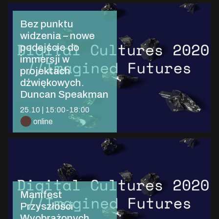
Bez punktu
widzenia – nowe
podejście do
immersji w
projektach
dźwiękowych.
Duncan Speakman
25.10 | 15:00-18:00
online
Manifest
Przyszłości
Wyobrażonych