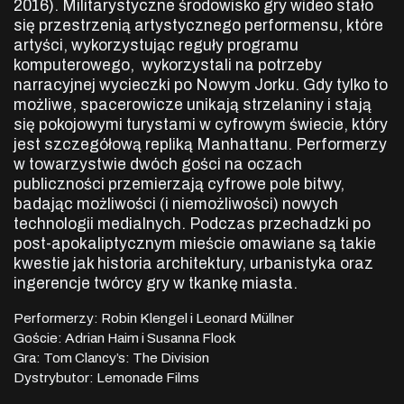
2016). Militarystyczne środowisko gry wideo stało
się przestrzenią artystycznego performensu, które
artyści, wykorzystując reguły programu
komputerowego, wykorzystali na potrzeby
narracyjnej wycieczki po Nowym Jorku. Gdy tylko to
możliwe, spacerowicze unikają strzelaniny i stają
się pokojowymi turystami w cyfrowym świecie, który
jest szczegółową repliką Manhattanu. Performerzy
w towarzystwie dwóch gości na oczach
publiczności przemierzają cyfrowe pole bitwy,
badając możliwości (i niemożliwości) nowych
technologii medialnych. Podczas przechadzki po
post-apokaliptycznym mieście omawiane są takie
kwestie jak historia architektury, urbanistyka oraz
ingerencje twórcy gry w tkankę miasta.
Performerzy: Robin Klengel i Leonard Müllner
Goście: Adrian Haim i Susanna Flock
Gra: Tom Clancy’s: The Division
Dystrybutor: Lemonade Films